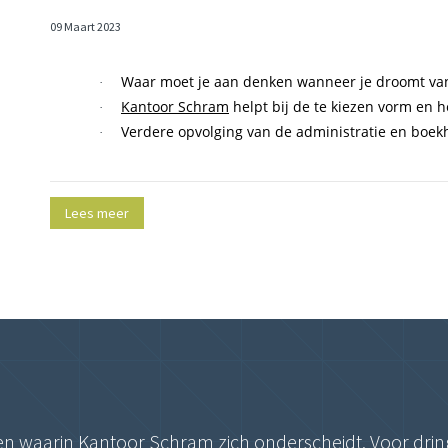
09 Maart 2023
Waar moet je aan denken wanneer je droomt van
·
Kantoor Schram
helpt bij de te kiezen vorm en he
·
Verdere opvolging van de administratie en boekh
·
Lees meer
ctoren waarin Kantoor Schram zich onderscheidt. Voor d