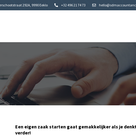
rschootstraat 292A, 9990 Eeklo
+32 496 21 74 73
hello@sdmaccountanc
Een eigen zaak starten gaat gemakkelijker als je denk
verder!