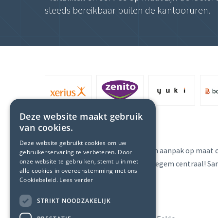
steeds bereikbaar buiten de kantooruren.
Deze website maakt gebruik
Over ons
van cookies.
Deze website gebruikt cookies om uw
Kantoor Schram levert steeds een aanpak op maat o
gebruikerservaring te verbeteren. Door
onze website te gebruiken, stemt u in met
staat bij Kantoor Schram te Maldegem centraal! Sam
alle cookies in overeenstemming met ons
Cookiebeleid.
Lees verder
Contact info
STRIKT NOODZAKELIJK