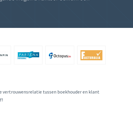
e vertrouwensrelatie tussen boekhouder en klant
f!