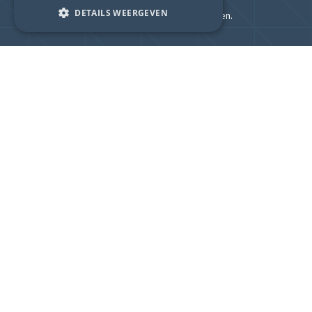
DETAILS WEERGEVEN
Uw kantoor is vandaag gesloten.
KANTOOR SCHRAM
Flexibiliteit en service op maat zijn de factoren
waarin Kantoor Schram zich onderscheidt. Voor
dringende vragen is Kantoor Schram ook steeds
bereikbaar buiten de kantooruren.