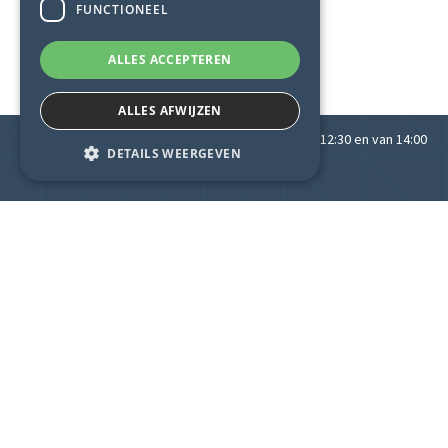
FUNCTIONEEL
ALLES ACCEPTEREN
ALLES AFWIJZEN
Uw kantoor is vandaag geopend van 08:30 tot 12:30 en van 14:00
DETAILS WEERGEVEN
tot 18:00!
KANTOOR SCHRAM
Flexibiliteit en service op maat zijn de factoren
waarin Kantoor Schram zich onderscheidt. Voor
dringende vragen is Kantoor Schram ook steeds
bereikbaar buiten de kantooruren.